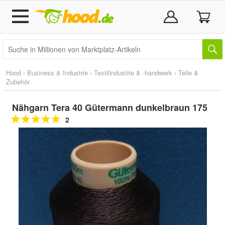
Hood
›
Business & Industrie
›
Textilindustrie & -handwerk
›
Teile &
Zubehör
Nähgarn Tera 40 Gütermann dunkelbraun 175
2