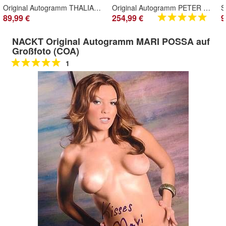
Original Autogramm THALIA auf Großfoto
Original Autogramm PETER FALK Columbo auf Großfoto (COA) † 23.06.2011
89,99 €
254,99 €
9
NACKT Original Autogramm MARI POSSA auf
Großfoto (COA)
1