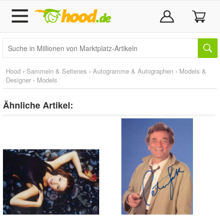
Hood
›
Sammeln & Seltenes
›
Autogramme & Autographen
›
Models &
Designer
›
Models
Ähnliche Artikel: