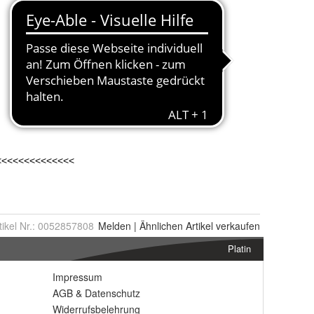
tikel Nr.:
0052857808
Melden
|
Ähnlichen
Artikel verkaufen
Platin
Impressum
AGB
&
Datenschutz
Widerrufsbelehrung