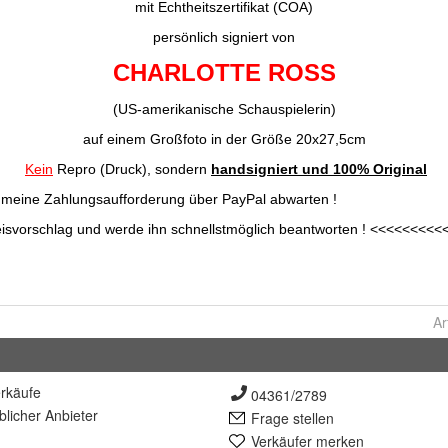
Ar
rkäufe
04361/2789
lich
er Anbieter
Frage stellen
Verkäufer merken