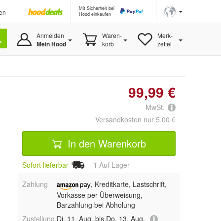
Mit Sicherheit bei
en
Hood einkaufen
Anmelden
Waren-
Merk-
Mein Hood
korb
zettel
99,99 €
MwSt.
Versandkosten nur 5,00 €
In den Warenkorb
Sofort lieferbar
1
Auf Lager
Zahlung
, Kreditkarte, Lastschrift,
Vorkasse per Überweisung,
Barzahlung bei Abholung
Zustellung
Di, 11. Aug. bis Do, 13. Aug.