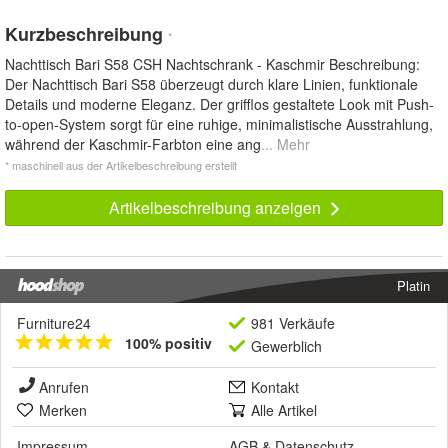
Kurzbeschreibung
*
Nachttisch Bari S58 CSH Nachtschrank - Kaschmir Beschreibung:
Der Nachttisch Bari S58 überzeugt durch klare Linien, funktionale
Details und moderne Eleganz. Der grifflos gestaltete Look mit Push-
to-open-System sorgt für eine ruhige, minimalistische Ausstrahlung,
während der Kaschmir-Farbton eine ang
... Mehr
* maschinell aus der Artikelbeschreibung erstellt
Artikelbeschreibung anzeigen
Platin
Furniture24
981 Verkäufe
100% positiv
Gewerblich
Anrufen
Kontakt
Merken
Alle Artikel
Impressum
AGB
&
Datenschutz