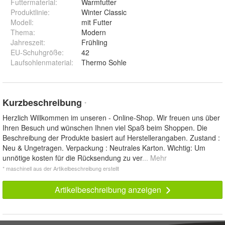
Futtermaterial
:
Warmfutter
Produktlinie
:
Winter Classic
Modell
:
mit Futter
Thema
:
Modern
Jahreszeit
:
Frühling
EU-Schuhgröße
:
42
Laufsohlenmaterial
:
Thermo Sohle
Kurzbeschreibung
*
Herzlich Willkommen im unseren - Online-Shop. Wir freuen uns über
Ihren Besuch und wünschen Ihnen viel Spaß beim Shoppen. Die
Beschreibung der Produkte basiert auf Herstellerangaben. Zustand :
Neu & Ungetragen. Verpackung : Neutrales Karton. Wichtig: Um
unnötige kosten für die Rücksendung zu ver
... Mehr
* maschinell aus der Artikelbeschreibung erstellt
Artikelbeschreibung anzeigen