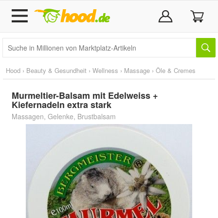
Hood
›
Beauty & Gesundheit
›
Wellness
›
Massage
›
Öle & Cremes
Murmeltier-Balsam mit Edelweiss +
Kiefernadeln extra stark
Massagen, Gelenke, Brustbalsam