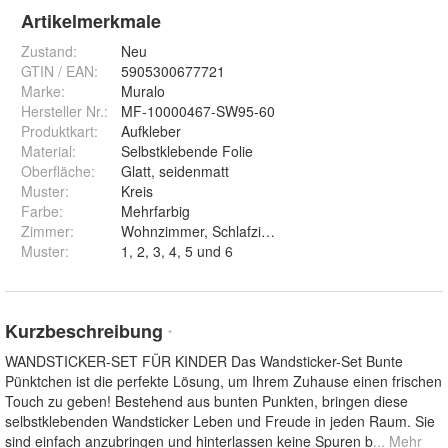
Artikelmerkmale
Zustand:
Neu
GTIN / EAN:
5905300677721
Marke:
Muralo
Hersteller Nr.:
MF-10000467-SW95-60
Produktkart
:
Aufkleber
Material
:
Selbstklebende Folie
Oberfläche
:
Glatt, seidenmatt
Muster
:
Kreis
Farbe
:
Mehrfarbig
Zimmer
:
Wohnzimmer, Schlafzimmer, Büro, Kinderzimmer
Muster
:
1, 2, 3, 4, 5 und 6
Kurzbeschreibung
*
WANDSTICKER-SET FÜR KINDER Das Wandsticker-Set Bunte
Pünktchen ist die perfekte Lösung, um Ihrem Zuhause einen frischen
Touch zu geben! Bestehend aus bunten Punkten, bringen diese
selbstklebenden Wandsticker Leben und Freude in jeden Raum. Sie
sind einfach anzubringen und hinterlassen keine Spuren b
... Mehr