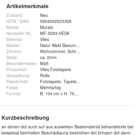
Artikelmerkmale
Zustand:
Neu
GTIN / EAN:
5904592523358
Marke:
Muralo
Hersteller Nr.:
MF-5093-VESK
Material
:
Vlies
Muster
:
Natur Wald Baeume Birken Staemme
Zimmer
:
Wohnzimmer, Schlafzimmer, Arbeitszimmer, Ess
Dicke
:
ca. 2mm
Besonderheiten
:
Matt
Produktart
:
Vlies Fototapete
Verpackung
:
Rolle
Paketinhalt
:
Fototapete, Tapetenkleister, Montageanleitung
Farbe
:
Mehrfarbig
Format
:
B. 104 cm x H. 70,5 cm, B. 152,5 cm x H. 104 cm
Kurzbeschreibung
*
an atmen dot auch auf aus auswirken Basismaterial behandelnde bei
beigelegt beinhalten Beschädigung bestrichen dot bringen dot dann