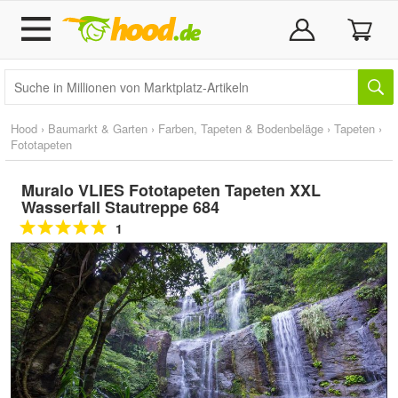
Hood
›
Baumarkt & Garten
›
Farben, Tapeten & Bodenbeläge
›
Tapeten
›
Fototapeten
Muralo VLIES Fototapeten Tapeten XXL
Wasserfall Stautreppe 684
1