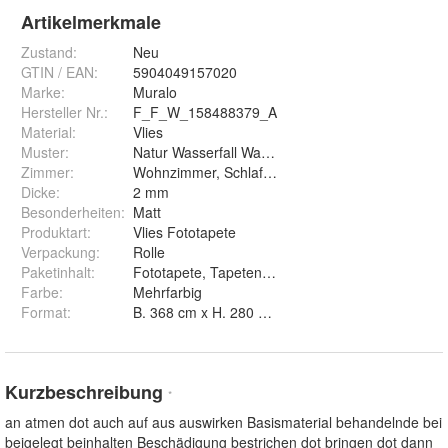
Artikelmerkmale
Zustand:
Neu
GTIN / EAN:
5904049157020
Marke:
Muralo
Hersteller Nr.:
F_F_W_158488379_A
Material
:
Vlies
Muster
:
Natur Wasserfall Wasser Felsen Pflanzen Baeum
Zimmer
:
Wohnzimmer, Schlafzimmer, Arbeitszimmer, Ess
Dicke
:
2 mm
Besonderheiten
:
Matt
Produktart
:
Vlies Fototapete
Verpackung
:
Rolle
Paketinhalt
:
Fototapete, Tapetenkleister, Montageanleitung
Farbe
:
Mehrfarbig
Format
:
B. 368 cm x H. 280 cm, B. 460 cm x H. 300 cm, B
Kurzbeschreibung
*
an atmen dot auch auf aus auswirken Basismaterial behandelnde bei
beigelegt beinhalten Beschädigung bestrichen dot bringen dot dann