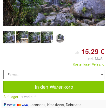
Doppelt antippen zum
vergrößern
15,29 €
ab
inkl. MwSt.
Kostenloser Versand
In den Warenkorb
Auf Lager
1
 verkauft
, Lastschrift, Kreditkarte, Debitkarte,