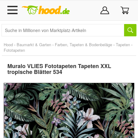
Hood
›
Baumarkt & Garten
›
Farben, Tapeten & Bodenbeläge
›
Tapeten
›
Fototapeten
Muralo VLIES Fototapeten Tapeten XXL
tropische Blätter 534