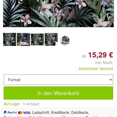
Doppelt antippen zum
vergrößern
15,29 €
ab
inkl. MwSt.
Kostenloser Versand
In den Warenkorb
Auf Lager
1
 verkauft
, Lastschrift, Kreditkarte, Debitkarte,