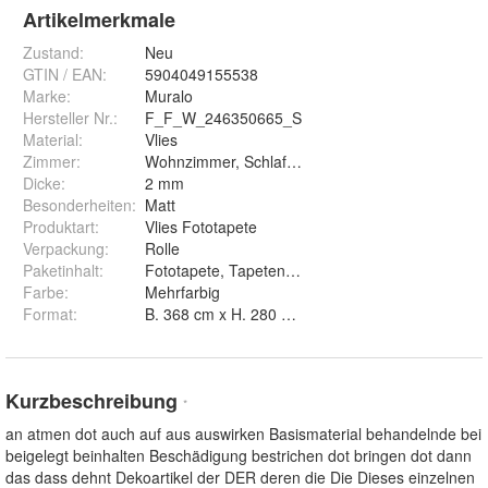
Artikelmerkmale
Zustand:
Neu
GTIN / EAN:
5904049155538
Marke:
Muralo
Hersteller Nr.:
F_F_W_246350665_S
Material
:
Vlies
Zimmer
:
Wohnzimmer, Schlafzimmer, Arbeitszimmer, Ess
Dicke
:
2 mm
Besonderheiten
:
Matt
Produktart
:
Vlies Fototapete
Verpackung
:
Rolle
Paketinhalt
:
Fototapete, Tapetenkleister, Montageanleitung
Farbe
:
Mehrfarbig
Format
:
B. 368 cm x H. 280 cm, B. 460 cm x H. 300 cm, B
Kurzbeschreibung
*
an atmen dot auch auf aus auswirken Basismaterial behandelnde bei
beigelegt beinhalten Beschädigung bestrichen dot bringen dot dann
das dass dehnt Dekoartikel der DER deren die Die Dieses einzelnen