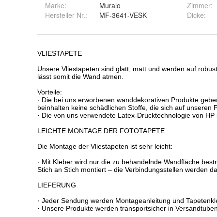
Marke:
Muralo
Zimmer
:
Hersteller Nr.:
MF-3641-VESK
Dicke
: