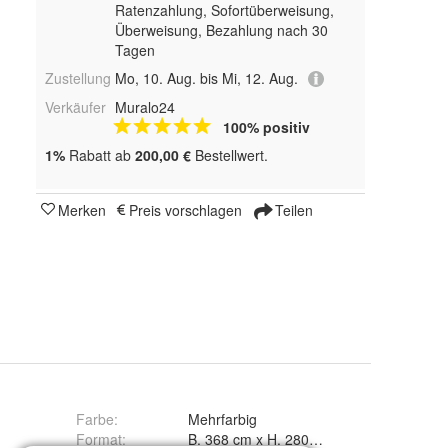
Ratenzahlung, Sofortüberweisung,
Überweisung, Bezahlung nach 30
Tagen
Zustellung
Mo, 10. Aug. bis Mi, 12. Aug.
Verkäufer
Muralo24
100% positiv
1%
Rabatt ab
200,00 €
Bestellwert.
Merken
Preis vorschlagen
Teilen
Farbe
:
Mehrfarbig
Format
:
B. 368 cm x H. 280 cm, B. 460 cm x H. 3