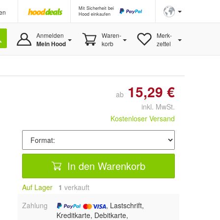
Mit Sicherheit bei
en
Hood einkaufen
Anmelden
Waren-
Merk-
Mein Hood
korb
zettel
15,29 €
ab
inkl. MwSt.
Kostenloser Versand
In den Warenkorb
Auf Lager
1
 verkauft
Zahlung
, Lastschrift,
Kreditkarte, Debitkarte,