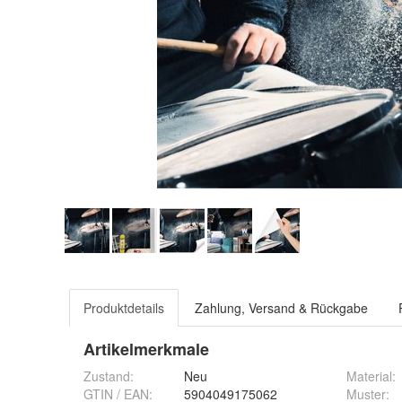
Produktdetails
Zahlung, Versand & Rückgabe
Artikelmerkmale
Zustand:
Neu
Material
:
GTIN / EAN:
5904049175062
Muster
: