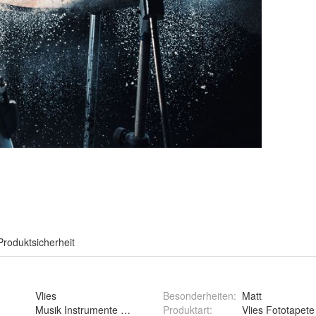
Produktsicherheit
Vlies
Besonderheiten
:
Matt
Musik Instrumente Schlagzeug Musiker Konzert 3D
Produktart
:
Vlies Fototapete