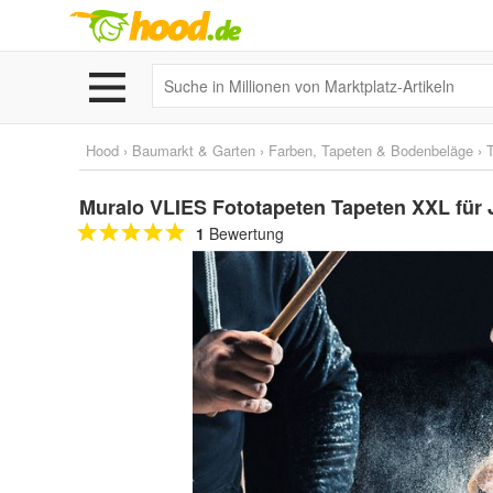
Hood
›
Baumarkt & Garten
›
Farben, Tapeten & Bodenbeläge
›
Muralo VLIES Fototapeten Tapeten XXL für
1
Bewertung