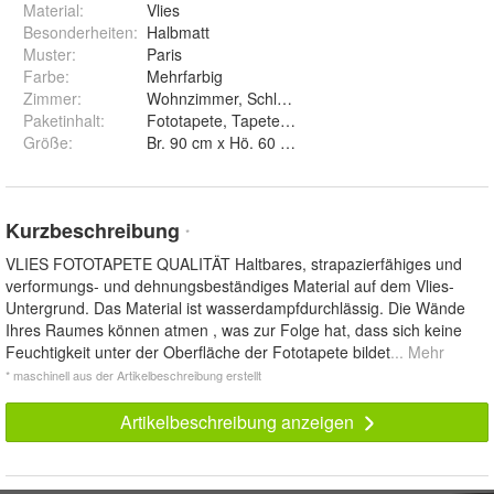
Material
:
Vlies
Besonderheiten
:
Halbmatt
Muster
:
Paris
Farbe
:
Mehrfarbig
Zimmer
:
Wohnzimmer, Schlafzimmer, Büro, Arbeitszimmer
Paketinhalt
:
Fototapete, Tapetenkleister, Montageanleitung
Größe
:
Br. 90 cm x Hö. 60 cm, Br. 135 cm x Hö. 90 cm, 
Kurzbeschreibung
*
VLIES FOTOTAPETE QUALITÄT Haltbares, strapazierfähiges und
verformungs- und dehnungsbeständiges Material auf dem Vlies-
Untergrund. Das Material ist wasserdampfdurchlässig. Die Wände
Ihres Raumes können atmen , was zur Folge hat, dass sich keine
Feuchtigkeit unter der Oberfläche der Fototapete bildet
... Mehr
* maschinell aus der Artikelbeschreibung erstellt
Artikelbeschreibung anzeigen