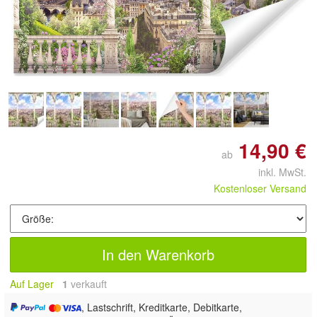
Doppelt antippen zum
vergrößern
14,90 €
ab
inkl. MwSt.
Kostenloser Versand
In den Warenkorb
Auf Lager
1
 verkauft
, Lastschrift, Kreditkarte, Debitkarte,