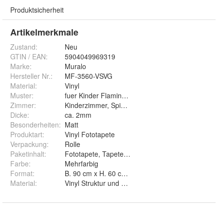
Produktsicherheit
Artikelmerkmale
Zustand:
Neu
GTIN / EAN:
5904049969319
Marke:
Muralo
Hersteller Nr.:
MF-3560-VSVG
Material
:
Vinyl
Muster
:
fuer Kinder Flamingos Aquarell 3D
Zimmer
:
Kinderzimmer, Spielzimmer, Kinderstube
Dicke
:
ca. 2mm
Besonderheiten
:
Matt
Produktart
:
Vinyl Fototapete
Verpackung
:
Rolle
Paketinhalt
:
Fototapete, Tapetenkleister, Montageanleitung
Farbe
:
Mehrfarbig
Format
:
B. 90 cm x H. 60 cm, B. 135 cm x H. 90 cm, B. 1
Material
:
Vinyl Struktur und Vinyl Glatt