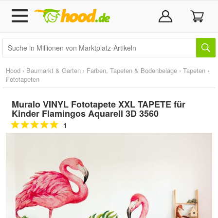
Hood
›
Baumarkt & Garten
›
Farben, Tapeten & Bodenbeläge
›
Tapeten
›
Fototapeten
Muralo VINYL Fototapete XXL TAPETE für
Kinder Flamingos Aquarell 3D 3560
1