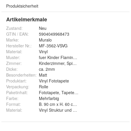
Produktsicherheit
Artikelmerkmale
Zustand:
Neu
GTIN / EAN:
5904049968473
Marke:
Muralo
Hersteller Nr.:
MF-3562-VSVG
Material
:
Vinyl
Muster
:
fuer Kinder Flamingos Aquarell
Zimmer
:
Kinderzimmer, Spielzimmer, Kinderstube
Dicke
:
ca. 2mm
Besonderheiten
:
Matt
Produktart
:
Vinyl Fototapete
Verpackung
:
Rolle
Paketinhalt
:
Fototapete, Tapetenkleister, Montageanleitung
Farbe
:
Mehrfarbig
Format
:
B. 90 cm x H. 60 cm, B. 135 cm x H. 90 cm, B. 1
Material
:
Vinyl Struktur und Vinyl Glatt