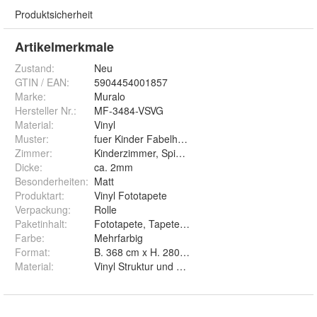
Produktsicherheit
Artikelmerkmale
Zustand:
Neu
GTIN / EAN:
5904454001857
Marke:
Muralo
Hersteller Nr.:
MF-3484-VSVG
Material
:
Vinyl
Muster
:
fuer Kinder Fabelhafter Traktor 3D
Zimmer
:
Kinderzimmer, Spielzimmer, Kinderstube
Dicke
:
ca. 2mm
Besonderheiten
:
Matt
Produktart
:
Vinyl Fototapete
Verpackung
:
Rolle
Paketinhalt
:
Fototapete, Tapetenkleister, Montageanleitung
Farbe
:
Mehrfarbig
Format
:
B. 368 cm x H. 280 cm, B. 90 cm x H. 60 cm, B. 
Material
:
Vinyl Struktur und Vinyl Glatt