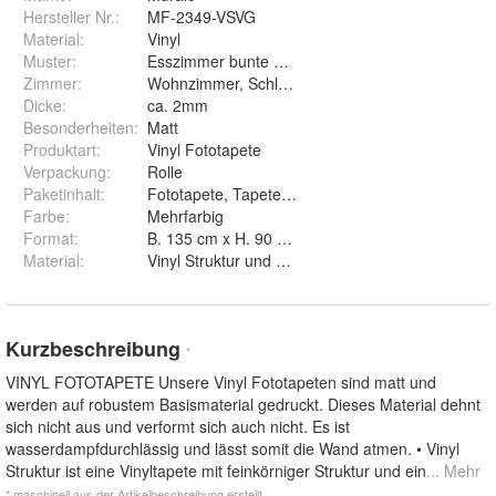
Hersteller Nr.:
MF-2349-VSVG
Material
:
Vinyl
Muster
:
Esszimmer bunte Wolken 3D
Zimmer
:
Wohnzimmer, Schlafzimmer, Arbeitszimmer, Ess
Dicke
:
ca. 2mm
Besonderheiten
:
Matt
Produktart
:
Vinyl Fototapete
Verpackung
:
Rolle
Paketinhalt
:
Fototapete, Tapetenkleister, Montageanleitung
Farbe
:
Mehrfarbig
Format
:
B. 135 cm x H. 90 cm, B. 180 cm x H. 120 cm, B.
Material
:
Vinyl Struktur und Vinyl Glatt
Kurzbeschreibung
*
VINYL FOTOTAPETE Unsere Vinyl Fototapeten sind matt und
werden auf robustem Basismaterial gedruckt. Dieses Material dehnt
sich nicht aus und verformt sich auch nicht. Es ist
wasserdampfdurchlässig und lässt somit die Wand atmen. • Vinyl
Struktur ist eine Vinyltapete mit feinkörniger Struktur und ein
... Mehr
* maschinell aus der Artikelbeschreibung erstellt