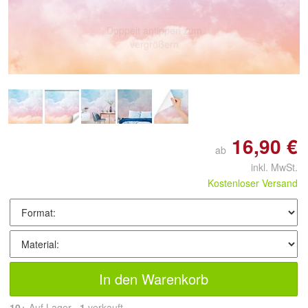
Doppelt antippen zum
vergrößern
16,90 €
ab
inkl. MwSt.
Kostenloser Versand
In den Warenkorb
10+
Auf Lager
1
 verkauft