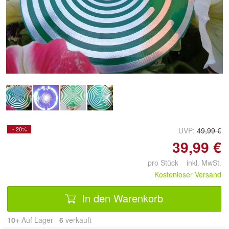
Doppelt antippen zum
vergrößern
- 20%
UVP:
49,99 €
39,99 €
pro Stück inkl. MwSt.
Kostenloser Versand
In den Warenkorb
10+
Auf Lager
6
 verkauft