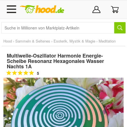
Hood
›
Sammeln & Seltenes
›
Esoterik, Mystik & Magie
›
Meditation
Multiwelle-Oszillator Harmonie Energie-
Scheibe Resonanz Hexagonales Wasser
Nachts 1A
5