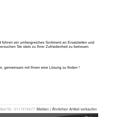
tikel Nr.:
0117474477
Melden
|
Ähnlichen
Artikel verkaufen