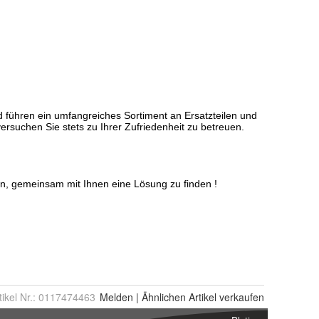
tikel Nr.:
0117474463
Melden
|
Ähnlichen
Artikel verkaufen