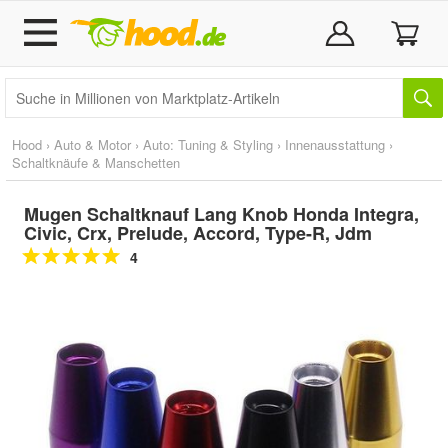
Hood
›
Auto & Motor
›
Auto: Tuning & Styling
›
Innenausstattung
›
Schaltknäufe & Manschetten
Mugen Schaltknauf Lang Knob Honda Integra,
Civic, Crx, Prelude, Accord, Type-R, Jdm
4