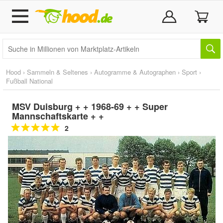
Hood
›
Sammeln & Seltenes
›
Autogramme & Autographen
›
Sport
›
Fußball National
MSV Duisburg + + 1968-69 + + Super
Mannschaftskarte + +
2