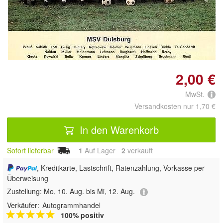
Doppelt antippen zum
vergrößern
2,00 €
MwSt.
Versandkosten nur 1,70 €
In den Warenkorb
Sofort lieferbar
1
Auf Lager
2
 verkauft
, Kreditkarte, Lastschrift, Ratenzahlung, Vorkasse per
Überweisung
Zustellung:
Mo, 10. Aug. bis Mi, 12. Aug.
Verkäufer:
Autogrammhandel
100% positiv