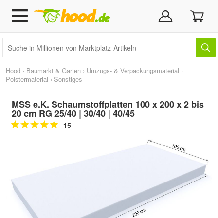
Hood
›
Baumarkt & Garten
›
Umzugs- & Verpackungsmaterial
›
Polstermaterial
›
Sonstiges
MSS e.K. Schaumstoffplatten 100 x 200 x 2 bis
20 cm RG 25/40 | 30/40 | 40/45
15