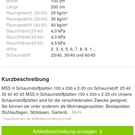
Breite
:
100 cm
Länge
:
200 cm
Raumgewicht (25/40)
:
25 kg/m³
Raumgewicht (30/40)
:
30 kg/m³
Raumgewicht (40/45)
:
40 kg/m³
Stauchhärte(25/40)
:
4,0 kPa
Stauchhärte(30/40)
:
4,0 kPa
Stauchhärte(40/45)
:
4,5 kPa
Höhe
:
Schaumstoff
:
25/40, 30/40 und 40/45
Kurzbeschreibung
*
MSS ® Schaumstoffplatten 100 x 200 x 2-20 cm Schaumstoff: 25 40
30 40 40 45 MSS ® Schaumstoffplatten 100 x 200 x 2-20 cm Unsere
Schaumstoffplatten sind für die verschiedensten Zwecke geeignet.
Sie können sie unter anderem als Wohnwagenpolster, Bootspolster,
Stuhlauflagen, Sitzkissen, Gartenb
... Mehr
* maschinell aus der Artikelbeschreibung erstellt
Artikelbeschreibung anzeigen