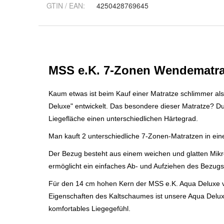
GTIN / EAN:
4250428769645