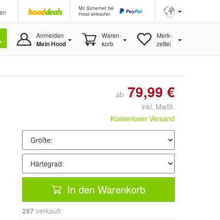
Mit Sicherheit bei
en
Hood einkaufen
Anmelden
Waren-
Merk-
Mein Hood
korb
zettel
79,99 €
ab
inkl. MwSt.
Kostenloser Versand
In den Warenkorb
297
 verkauft