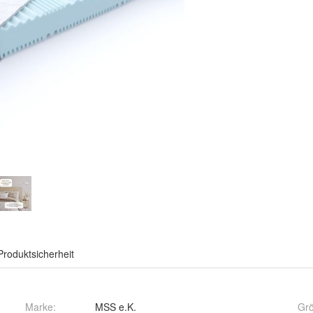
Produktsicherheit
Marke:
MSS e.K.
Gr