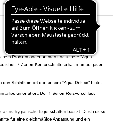
tegrad
:
H2 & H3, H4 & H5 und H5 & H6