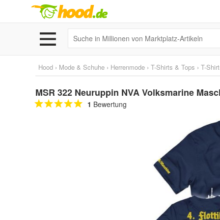
Hood
›
Mode & Schuhe
›
Herrenmode
›
T-Shirts & Tops
›
T-Shir
MSR 322 Neuruppin NVA Volksmarine Maschi
1
Bewertung