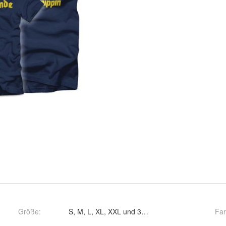
Größe
:
S, M, L, XL, XXL und 3XL
Fa