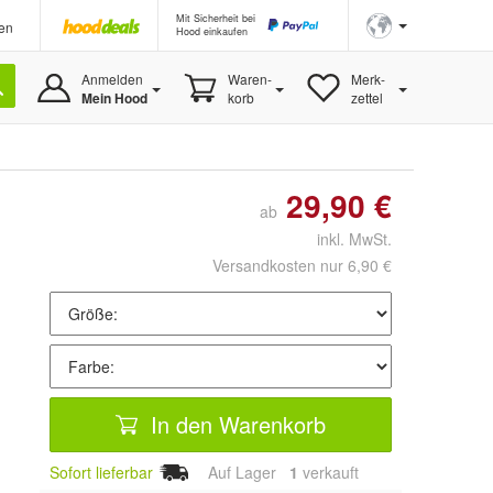
Mit Sicherheit bei
en
Hood einkaufen
Anmelden
Waren-
Merk-
Mein Hood
korb
zettel
29,90 €
ab
inkl. MwSt.
Versandkosten nur 6,90 €
In den Warenkorb
Sofort lieferbar
Auf Lager
1
 verkauft