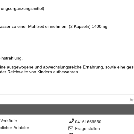
Ar
Verkäufe
04161669550
lich
er Anbieter
Frage stellen