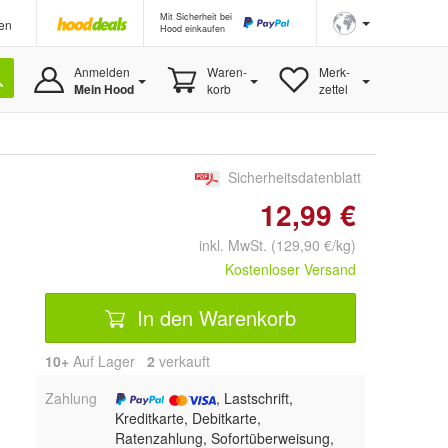
Mit Sicherheit bei
en
Hood einkaufen
Anmelden
Waren-
Merk-
Mein Hood
korb
zettel
Sicherheitsdatenblatt
12,99 €
inkl. MwSt. (129,90 €/kg)
Kostenloser Versand
In den Warenkorb
10+
Auf Lager
2
 verkauft
Zahlung
, Lastschrift,
Kreditkarte, Debitkarte,
Ratenzahlung, Sofortüberweisung,