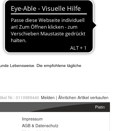
tikel Nr.:
0110989440
Melden
|
Ähnlichen
Artikel verkaufen
Platin
Impressum
AGB
&
Datenschutz