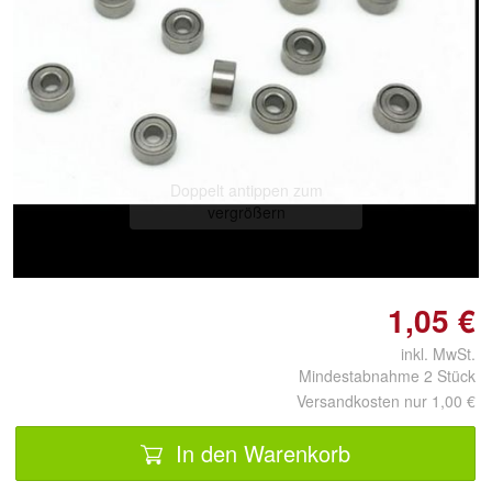
Doppelt antippen zum
vergrößern
1,05 €
inkl. MwSt.
Mindestabnahme 2 Stück
Versandkosten nur 1,00 €
In den Warenkorb