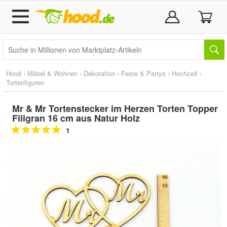
Hood
›
Möbel & Wohnen
›
Dekoration
›
Feste & Partys
›
Hochzeit
›
Tortenfiguren
Mr & Mr Tortenstecker im Herzen Torten Topper
Filigran 16 cm aus Natur Holz
1