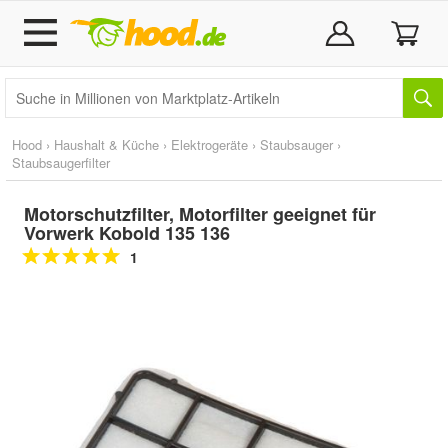
Hood
›
Haushalt & Küche
›
Elektrogeräte
›
Staubsauger
›
Staubsaugerfilter
Motorschutzfilter, Motorfilter geeignet für
Vorwerk Kobold 135 136
1