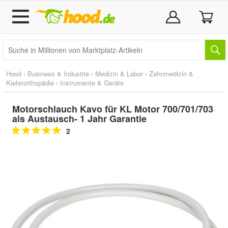
Hood
›
Business & Industrie
›
Medizin & Labor
›
Zahnmedizin &
Kieferorthopädie
›
Instrumente & Geräte
Motorschlauch Kavo für KL Motor 700/701/703
als Austausch- 1 Jahr Garantie
2