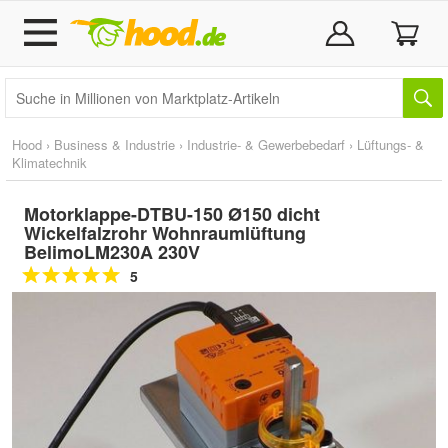
Hood
›
Business & Industrie
›
Industrie- & Gewerbebedarf
›
Lüftungs- &
Klimatechnik
Motorklappe-DTBU-150 Ø150 dicht
Wickelfalzrohr Wohnraumlüftung
BelimoLM230A 230V
5