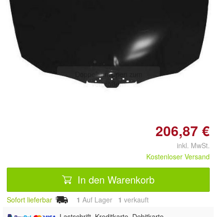
Doppelt antippen zum
vergrößern
206,87 €
inkl. MwSt.
Kostenloser Versand
In den Warenkorb
Sofort lieferbar
1
Auf Lager
1
 verkauft
, Lastschrift, Kreditkarte, Debitkarte,