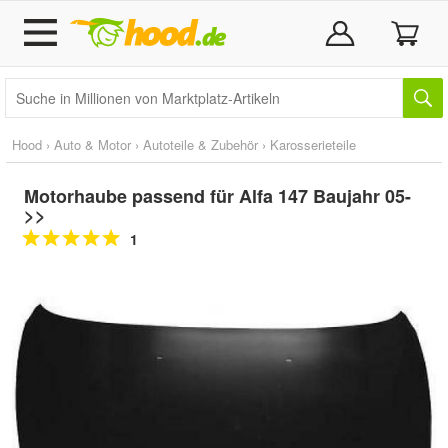
Hood
›
Auto & Motor
›
Autoteile & Zubehör
›
Karosserieteile
Motorhaube passend für Alfa 147 Baujahr 05-
>>
1