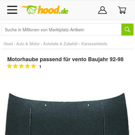
Hood
›
Auto & Motor
›
Autoteile & Zubehör
›
Karosserieteile
Motorhaube passend für vento Baujahr 92-98
1