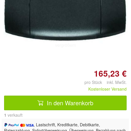
Doppelt antippen zum
vergrößern
165,23 €
pro Stück inkl. MwSt.
Kostenloser Versand
In den Warenkorb
1
 verkauft
, Lastschrift, Kreditkarte, Debitkarte,
Ratenzahlung, Sofortüberweisung, Überweisung, Bezahlung nach