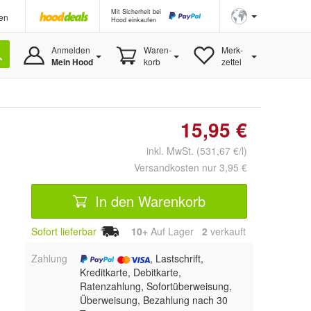
Mit Sicherheit bei
en
Hood einkaufen
Anmelden
Waren-
Merk-
Mein Hood
korb
zettel
15,95 €
inkl. MwSt. (531,67 €/l)
Versandkosten nur 3,95 €
In den Warenkorb
Sofort lieferbar
10+
Auf Lager
2
 verkauft
Zahlung
, Lastschrift,
Kreditkarte, Debitkarte,
Ratenzahlung, Sofortüberweisung,
Überweisung, Bezahlung nach 30