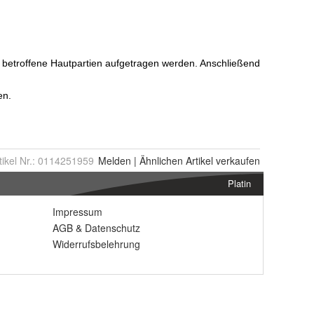
tikel Nr.:
0114251959
Melden
|
Ähnlichen
Artikel verkaufen
Platin
Impressum
AGB
&
Datenschutz
Widerrufsbelehrung