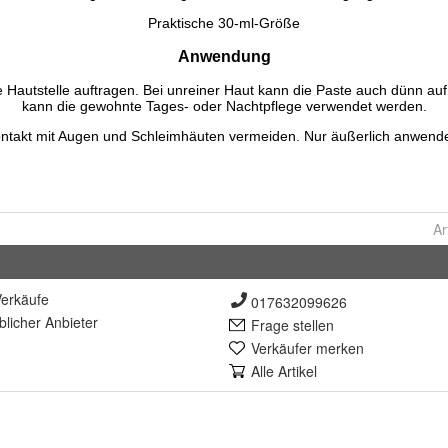
Ar
erkäufe
017632099626
lich
er Anbieter
Frage stellen
Verkäufer merken
Alle Artikel