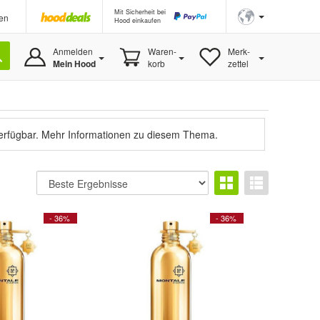
Mit Sicherheit bei
en
Hood einkaufen
Anmelden
Waren-
Merk-
Mein Hood
korb
zettel
verfügbar.
Mehr Informationen zu diesem Thema.
- 36%
- 36%