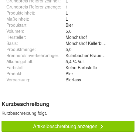
Grundpreis Referenzeinheit
:
L
Grundpreis Referenzmenge
:
1
Produkteinheit
:
L
Maßeinheit
:
L
Produktart
:
Bier
Volumen
:
5,0
Hersteller
:
Mönchshof
Basis
:
Mönchshof Kellerbier Partyfass
Produktmenge
:
5,0
Brennerei/Inverkehrbringer
:
Kulmbacher Brauerei AG, Lichtenfel
Alkoholgehalt
:
5,4 % Vol.
Farbstoff
:
Keine Farbstoffe
Produkt
:
Bier
Verpackung
:
Bierfass
Kurzbeschreibung
Kurzbeschreibung folgt.
Artikelbeschreibung anzeigen