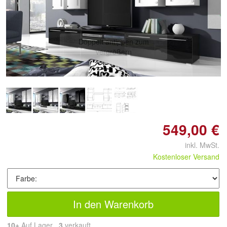
Doppelt antippen zum
vergrößern
549,00 €
inkl. MwSt.
Kostenloser Versand
In den Warenkorb
10+
Auf Lager
3
 verkauft