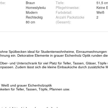
rbe
:
Braun
Tiefe
:
51,5 c
Homestyle4u
Pflegehinweise
:
Keine E
Modern
Farbdetail
:
Weiß
Rechteckig
Anzahl Packstücke
2
80 cm
(Gesamt)
: