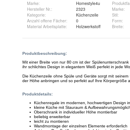
Marke:
Homestyle4u
Produktfa
Hersteller Nr.:
2323
Marke
:
Kategorie
:
Küchenzeile
Stil
:
Anzahl offene Fächer
:
0
Form
:
Material Arbeitsplatte
:
Holzwerkstoff
Breite
: