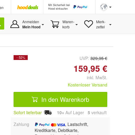
Mit Sicherheit bei
en
Hood einkaufen
Anmelden
Waren-
Merk-
Mein Hood
korb
zettel
- 52%
UVP:
329,95 €
159,95 €
inkl. MwSt.
Kostenloser Versand
In den Warenkorb
Sofort lieferbar
10+
Auf Lager
5
 verkauft
Zahlung
, Lastschrift,
Kreditkarte, Debitkarte,