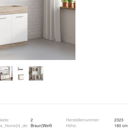
akete
:
2
Herstellernummer
:
2323
rbe_Home24_de
:
Braun|Weiß
Höhe
:
180 cm