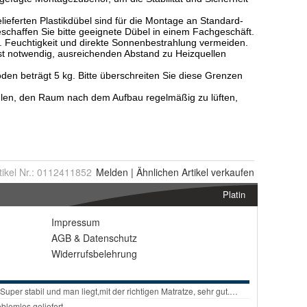
tikel Nr.:
0112411852
Melden
|
Ähnlichen
Artikel verkaufen
Platin
Impressum
AGB
&
Datenschutz
Widerrufsbelehrung