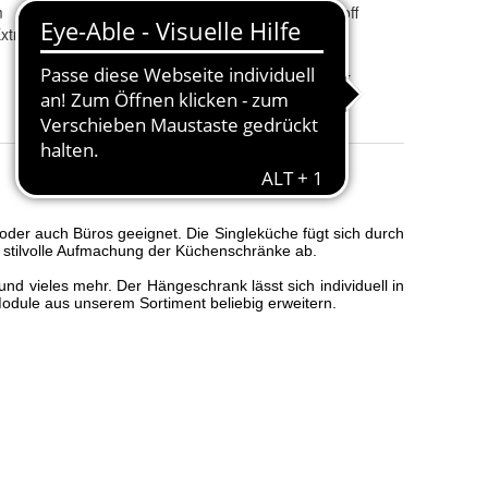
m
Hauptmaterial
:
Holzwerkstoff
xtrapflege erforderlich
Elektronisches Gerät
Nein
enthalten
:
Korpus Farbe
:
Eiche Dekor