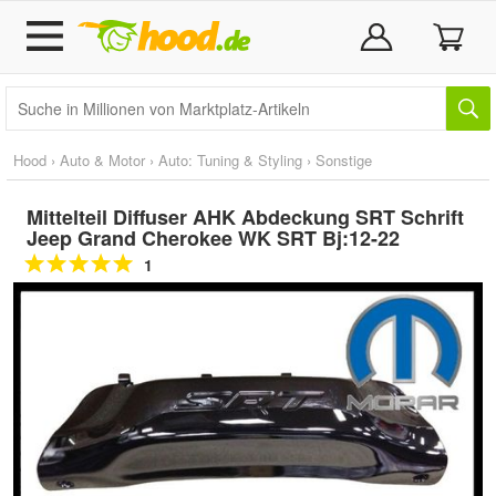
Hood
›
Auto & Motor
›
Auto: Tuning & Styling
›
Sonstige
Mittelteil Diffuser AHK Abdeckung SRT Schrift
Jeep Grand Cherokee WK SRT Bj:12-22
1