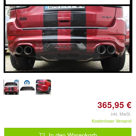
Doppelt antippen zum
vergrößern
365,95 €
inkl. MwSt.
Kostenloser Versand
In den Warenkorb