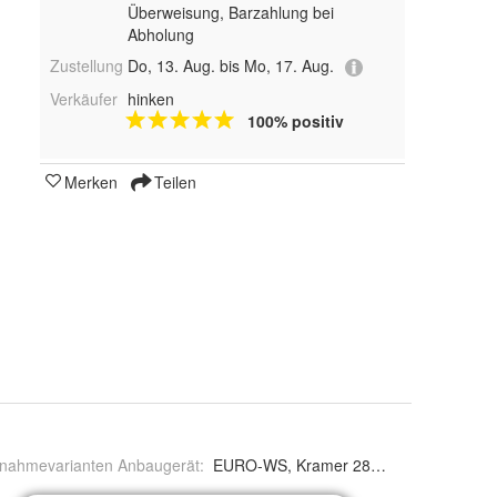
Überweisung, Barzahlung bei
Abholung
Zustellung
Do, 13. Aug. bis Mo, 17. Aug.
Verkäufer
hinken
100% positiv
Merken
Teilen
nahmevarianten Anbaugerät
:
EURO-WS, Kramer 280x40x40mm, Krame