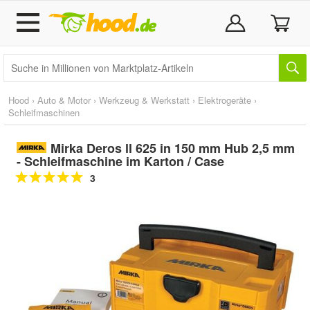
Hood
›
Auto & Motor
›
Werkzeug & Werkstatt
›
Elektrogeräte
›
Schleifmaschinen
Mirka Deros ll 625 in 150 mm Hub 2,5 mm
- Schleifmaschine im Karton / Case
3