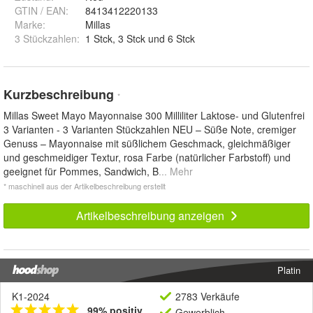
GTIN / EAN:
8413412220133
Marke:
Millas
3 Stückzahlen
:
1 Stck, 3 Stck und 6 Stck
Kurzbeschreibung
*
Millas Sweet Mayo Mayonnaise 300 Milliliter Laktose- und Glutenfrei
3 Varianten - 3 Varianten Stückzahlen NEU – Süße Note, cremiger
Genuss – Mayonnaise mit süßlichem Geschmack, gleichmäßiger
und geschmeidiger Textur, rosa Farbe (natürlicher Farbstoff) und
geeignet für Pommes, Sandwich, B
... Mehr
* maschinell aus der Artikelbeschreibung erstellt
Artikelbeschreibung anzeigen
Platin
K1-2024
2783 Verkäufe
99% positiv
Gewerblich