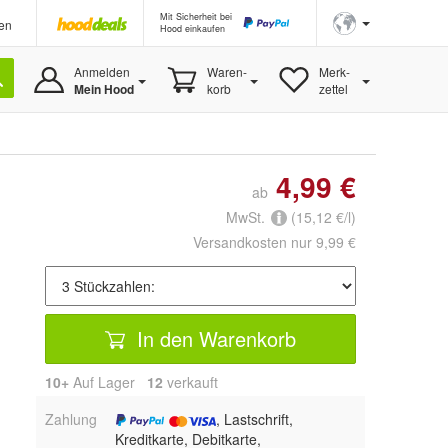
Mit Sicherheit bei
en
Hood einkaufen
Anmelden
Waren-
Merk-
Mein Hood
korb
zettel
4,99 €
ab
MwSt.
(15,12 €/l)
Versandkosten nur 9,99 €
In den Warenkorb
10+
Auf Lager
12
 verkauft
Zahlung
, Lastschrift,
Kreditkarte, Debitkarte,