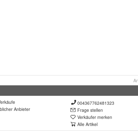
Ar
erkäufe
004367762481323
lich
er Anbieter
Frage stellen
Verkäufer merken
Alle Artikel