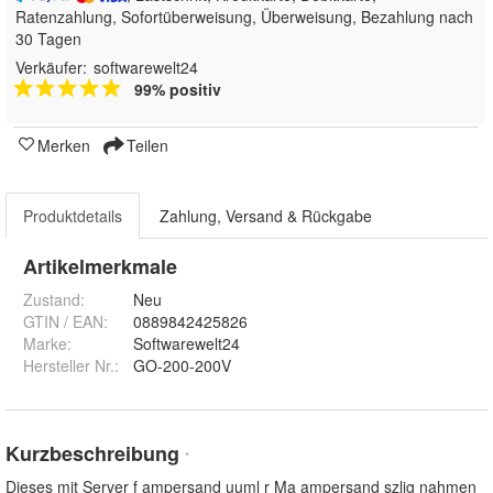
Ratenzahlung, Sofortüberweisung, Überweisung, Bezahlung nach
30 Tagen
Verkäufer:
softwarewelt24
99% positiv
Merken
Teilen
Produktdetails
Zahlung, Versand & Rückgabe
Artikelmerkmale
Zustand:
Neu
GTIN / EAN:
0889842425826
Marke:
Softwarewelt24
Hersteller Nr.:
GO-200-200V
Kurzbeschreibung
*
Dieses mit Server f ampersand uuml r Ma ampersand szlig nahmen