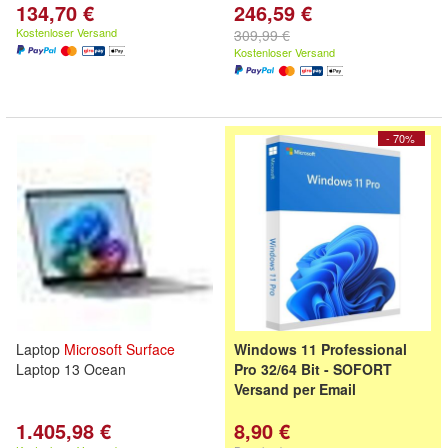
134,70 €
246,59 €
Kostenloser Versand
309,99 €
Kostenloser Versand
- 70%
Laptop
Microsoft
Surface
Windows 11 Professional
Laptop 13 Ocean
Pro 32/64 Bit - SOFORT
Versand per Email
1.405,98 €
8,90 €