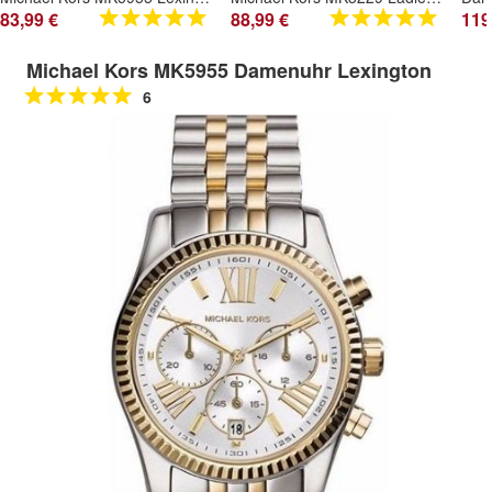
83,99 €
88,99 €
119
Michael Kors MK5955 Damenuhr Lexington
6