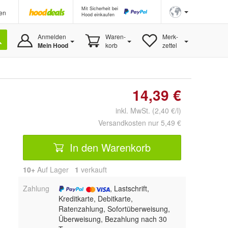
Mit Sicherheit bei
en
Hood einkaufen
Anmelden
Waren-
Merk-
Mein Hood
korb
zettel
14,39 €
inkl. MwSt. (2,40 €/l)
Versandkosten nur 5,49 €
In den Warenkorb
10+
Auf Lager
1
 verkauft
Zahlung
, Lastschrift,
Kreditkarte, Debitkarte,
Ratenzahlung, Sofortüberweisung,
Überweisung, Bezahlung nach 30