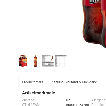
Produktdetails
Zahlung, Versand & Rückgabe
Artikelmerkmale
Zustand:
Neu
Allergene
GTIN / EAN:
5000112547801
Produkt
: