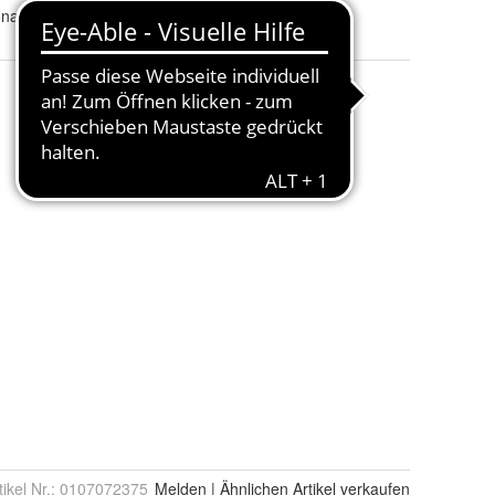
onade
tikel Nr.:
0107072375
Melden
|
Ähnlichen
Artikel verkaufen