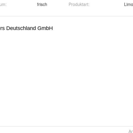
tum
:
frisch
Produktart
:
Lim
Ar