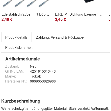
Edelstahlschrauben mit Dübel Durchmesser 6mm (Inhalt 4 Stck.)
E.P.D.M. Dichtung Laenge 1 Meter
S
2,49 €
3,45 €
5
Produktdetails
Zahlung, Versand & Rückgabe
Produktsicherheit
Artikelmerkmale
Zustand:
Neu
GTIN / EAN:
4251615313443
Marke:
Trobak
Hersteller Nr.:
0609053826966
Kurzbeschreibung
Wetterschutzgitter, Lüftungsgitter Material: Stahl verzinkt Außenmaß: