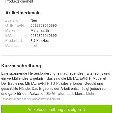
Produktsicherheit
Artikelmerkmale
Zustand:
Neu
GTIN / EAN:
0032309010695
Marke:
Metal Earth
EAN
:
0032309010695
Produktart
:
3D-Puzzles
Material
:
ocel
Kurzbeschreibung
*
Eine spannende Herausforderung, ein aufregendes Falterlebnis und
ein verblüffendes Ergebnis - das sind die METAL EARTH Modelle!
Der Bau eines METAL EARTH 3D-Puzzles erfordert Geduld und
geschickte Hände. Das Ergebnis der Arbeit entschädigt jedoch voll
und ganz für den Aufwand! Die Miniaturnachbildun
... Mehr
* maschinell aus der Artikelbeschreibung erstellt
Artikelbeschreibung anzeigen