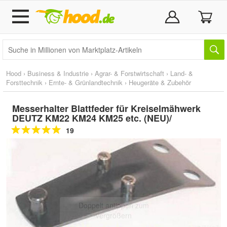
Hood
›
Business & Industrie
›
Agrar- & Forstwirtschaft
›
Land- &
Forsttechnik
›
Ernte- & Grünlandtechnik
›
Heugeräte & Zubehör
Messerhalter Blattfeder für Kreiselmähwerk
DEUTZ KM22 KM24 KM25 etc. (NEU)/
19
Doppelt antippen zum
vergrößern