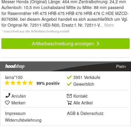
Messer Honda (Original) Länge: 464 mm Zentralbohrung: 24,2 mm
Außenloch: 10,5 mm Lochabstand MItte zu Mitte: 88 mm passend
für Rasenmäher HR 475 HRB 475 HRB 476 HRB 476 C HDE MZCD-
8076586. bei diesem Angebot handelt es sich ausschließlich um Vgl.
für Original-Nr. 72511-VE0-N00, Ersatz f. Nr. 72511-V
... Mehr
* maschinell aus der Artikelbeschreibung erstellt
Artikelbeschreibung anzeigen
Platin
lama*100
3951 Verkäufe
99% positiv
Gewerblich
Anrufen
Kontakt
Merken
Alle Artikel
Impressum
AGB
&
Datenschutz
Widerrufsbelehrung