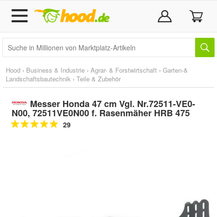
Hood
›
Business & Industrie
›
Agrar- & Forstwirtschaft
›
Garten-&
Landschaftsbautechnik
›
Teile & Zubehör
Messer Honda 47 cm Vgl. Nr.72511-VE0-
N00, 72511VE0N00 f. Rasenmäher HRB 475
29